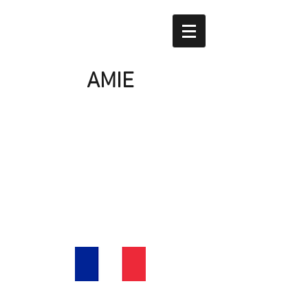
AMIE
Casa
I nostri prodotti
Riguardo a noi