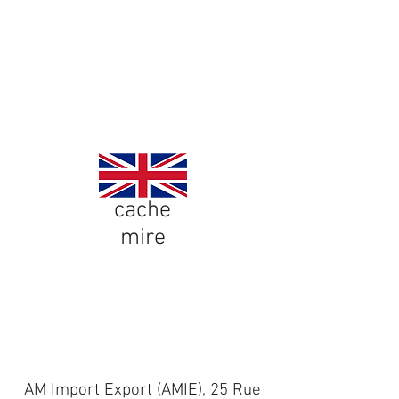
Contattaci
Blog
cache
mire
Cachemire
Seta/Lana/Lino/Cotone/Modal
AM Import Export (AMIE), 25 Rue