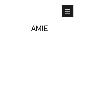
AMIE
Accueil
Nos produits
à Propos
Nous contacter